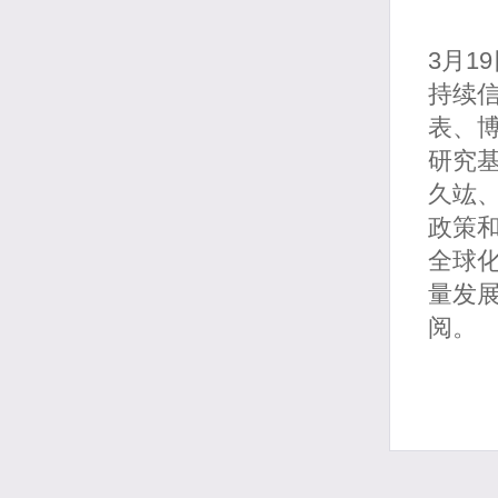
3月1
持续
表、
研究
久竑
政策
全球
量发
阅。