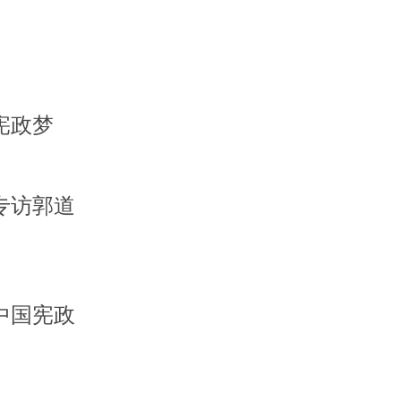
宪政梦
专访郭道
中国宪政