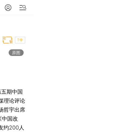
T中
原图
第五期中国
媒理论评论
杨哲宇出席
《中国改
约200人