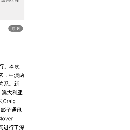
原图
行。本次
来，中澳两
关系。新
？澳大利亚
raig
利亚影子通讯
over
宾进行了深