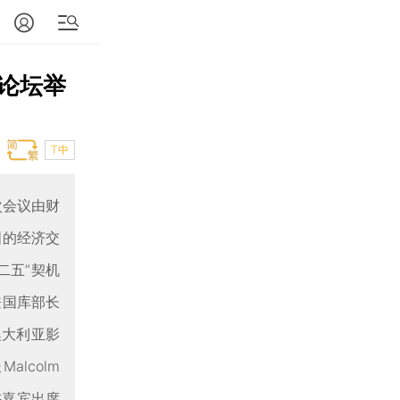
论坛举
T中
次会议由财
国的经济交
二五”契机
兼国库部长
，澳大利亚影
lcolm
演讲嘉宾出席