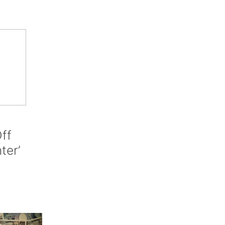
ff
nter’