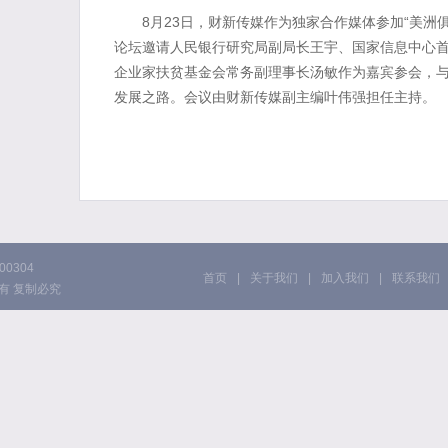
8月23日，财新传媒作为独家合作媒体参加“美洲俱
论坛邀请人民银行研究局副局长王宇、国家信息中心
企业家扶贫基金会常务副理事长汤敏作为嘉宾参会，
发展之路。会议由财新传媒副主编叶伟强担任主持。
0304
首页
|
关于我们
|
加入我们
|
联系我们
版权所有 复制必究